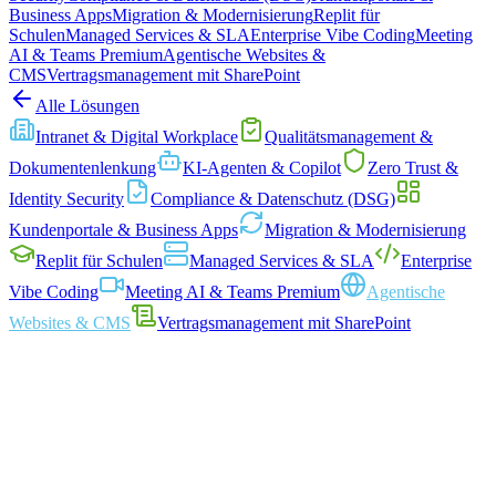
Business Apps
Migration & Modernisierung
Replit für
CNEXT
Lösungen
Projekte
Blog
Kontakt
Schulen
Managed Services & SLA
Enterprise Vibe Coding
Meeting
AI & Teams Premium
Agentische Websites &
CMS
Vertragsmanagement mit SharePoint
Alle Lösungen
Demo anfragen
Mehr erfahren
Intranet & Digital Workplace
Qualitäts­management &
Dokumenten­lenkung
KI-Agenten & Copilot
Zero Trust &
Identity Security
Compliance & Datenschutz (DSG)
1
💬
Kundenportale & Business Apps
Migration & Modernisierung
Replit für Schulen
Managed Services & SLA
Enterprise
AGENT BEREIT · WARTET AUF BESUCHER
LIVE
Vibe Coding
Meeting AI & Teams Premium
Agentische
Websites & CMS
Vertragsmanagement mit SharePoint
I/UX-Design und Visual Design, das Ihre Marke glaubwürdig und
odern präsentiert