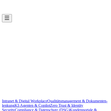
Intranet & Digital Workplace
Qualitäts­management & Dokumenten­
lenkung
KI-Agenten & Copilot
Zero Trust & Identity
cnext.ch — CNEXT Agentic Website
Security
Compliance & Datenschutz (DSG)
Kundenportale &