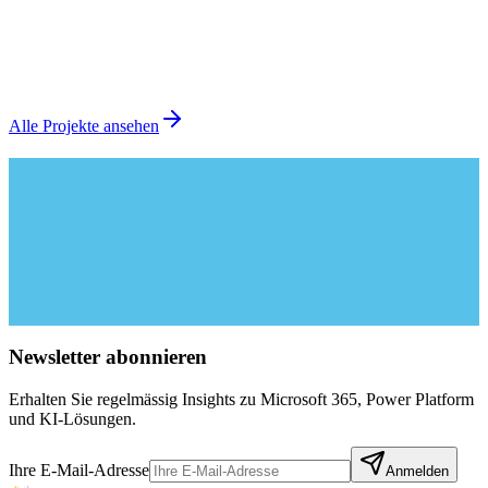
Rechtliche Komplexität beherrschbar – EU-
konforme Regulierungsplattform für abonax
Replit
Vibe Coding
EU Hosting
Referenzprojekt
Mehr erfahren
Alle Projekte ansehen
Newsletter abonnieren
Erhalten Sie regelmässig Insights zu Microsoft 365, Power Platform
und KI-Lösungen.
Ihre E-Mail-Adresse
Anmelden