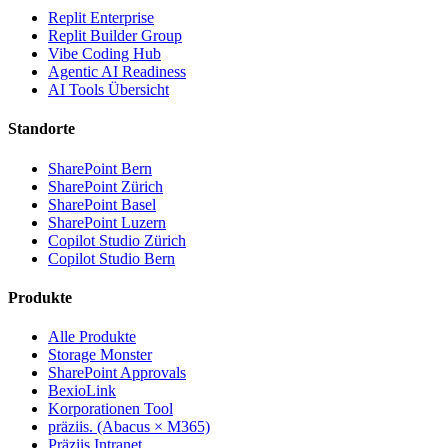
Replit Enterprise
Replit Builder Group
Vibe Coding Hub
Agentic AI Readiness
AI Tools Übersicht
Standorte
SharePoint Bern
SharePoint Zürich
SharePoint Basel
SharePoint Luzern
Copilot Studio Zürich
Copilot Studio Bern
Produkte
Alle Produkte
Storage Monster
SharePoint Approvals
BexioLink
Korporationen Tool
präziis. (Abacus × M365)
Präziis Intranet