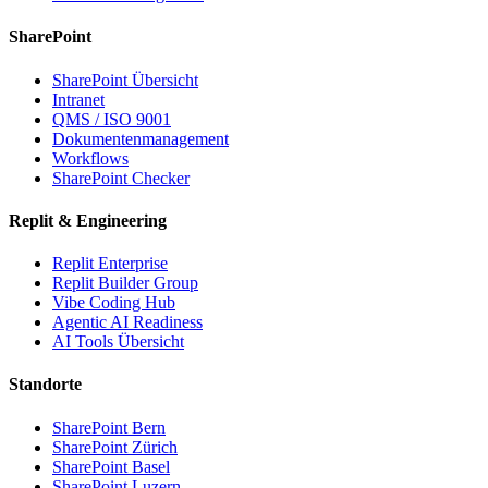
SharePoint
SharePoint Übersicht
Intranet
QMS / ISO 9001
Dokumentenmanagement
Workflows
SharePoint Checker
Replit & Engineering
Replit Enterprise
Replit Builder Group
Vibe Coding Hub
Agentic AI Readiness
AI Tools Übersicht
Standorte
SharePoint Bern
SharePoint Zürich
SharePoint Basel
SharePoint Luzern