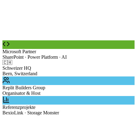
2 × Halbtag
Remote oder vor Ort
Strategische Planung der Replit Enterprise Einführung: Seat-Planung,
Azure-Integration, Team-Onboarding, Change Management und
Erfolgsmetriken für Ihren Rollout.
Microsoft Partner
SharePoint · Power Platform · AI
🇨🇭
Schweizer HQ
Bern, Switzerland
Replit Builders Group
Organisator & Host
Referenzprojekte
BexioLink · Storage Monster
Community Event · Kostenlos