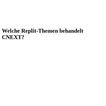
Replit Builders Group Schweiz
Alle 2 Wochen · Showcase & Inspiration · Networking · Kostenlos
Welche Replit-Themen behandelt
CNEXT?