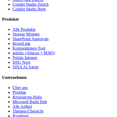
Copilot Studio Zürich
Copilot Studio Bern
Produkte
Alle Produkte
Storage Monster
SharePoint Approvals
BexioLink
Korporationen Tool
präziis. (Abacus × M365)
Präziis Intranet
DSG Next
SINA AI Agent
Unternehmen
Über uns
Projekte
Ressourcen-Hubs
Microsoft Build Hub
Alle Artikel
Themen-Übersicht
Roadmap