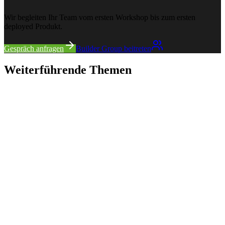
Wir begleiten Ihr Team vom ersten Workshop bis zum ersten
deployed Produkt.
Gespräch anfragen
Builder Group beitreten
Weiterführende Themen
Replit für Schulen & Bildung
Agentic AI & Microsoft Copilot
Business Apps & Power Platform