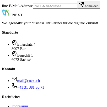
Ihre E-Mail-Adresse
Anmelden
CNEXT
We 'agent-ify' your business. Ihr Partner für die digitale Zukunft.
Standorte
Eigerplatz 4
3007 Bern
Bruechli 1
6072 Sachseln
Kontakt
mail@cnext.ch
+41 31 381 30 71
Rechtliches
Impressum