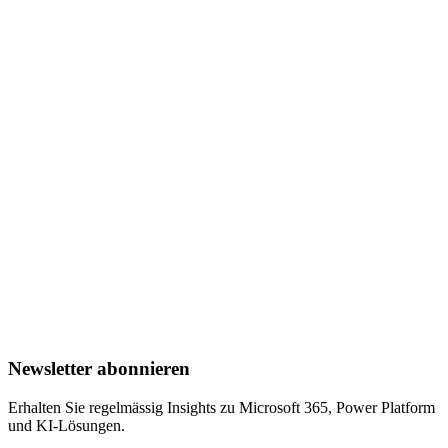
65+
Realisierte Projekte
In 6 Branchen
11
Bewährte Lösungen
Mit echten Referenzen
12
Microsoft Applied Skills
Zertifiziertes Team
Newsletter abonnieren
Erhalten Sie regelmässig Insights zu Microsoft 365, Power Platform
und KI-Lösungen.