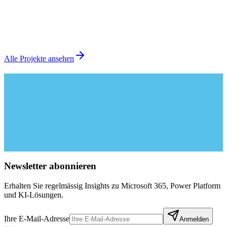
Rechtliche Komplexität beherrschbar – EU-
konforme Regulierungsplattform für abonax
Replit
Vibe Coding
EU Hosting
Referenzprojekt
Mehr erfahren
Alle Projekte ansehen
Newsletter abonnieren
Erhalten Sie regelmässig Insights zu Microsoft 365, Power Platform
und KI-Lösungen.
Ihre E-Mail-Adresse
Anmelden