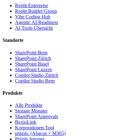
Replit Enterprise
Replit Builder Group
Vibe Coding Hub
Agentic AI Readiness
AI Tools Übersicht
Standorte
SharePoint Bern
SharePoint Zürich
SharePoint Basel
SharePoint Luzern
Copilot Studio Zürich
Copilot Studio Bern
Produkte
Alle Produkte
Storage Monster
SharePoint Approvals
BexioLink
Korporationen Tool
präziis. (Abacus × M365)
Präziis Intranet