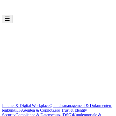
Intranet & Digital Workplace
Qualitäts­management & Dokumenten­
lenkung
KI-Agenten & Copilot
Zero Trust & Identity
cnext.ch — CNEXT Agentic Website
Security
Compliance & Datenschutz (DSG)
Kundenportale &