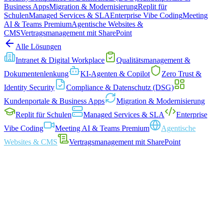
Business Apps
Migration & Modernisierung
Replit für
CNEXT
Lösungen
Projekte
Blog
Kontakt
Schulen
Managed Services & SLA
Enterprise Vibe Coding
Meeting
AI & Teams Premium
Agentische Websites &
CMS
Vertragsmanagement mit SharePoint
Alle Lösungen
Demo anfragen
Mehr erfahren
Intranet & Digital Workplace
Qualitäts­management &
Dokumenten­lenkung
KI-Agenten & Copilot
Zero Trust &
Identity Security
Compliance & Datenschutz (DSG)
1
💬
Kundenportale & Business Apps
Migration & Modernisierung
Replit für Schulen
Managed Services & SLA
Enterprise
AGENT BEREIT · WARTET AUF BESUCHER
LIVE
Vibe Coding
Meeting AI & Teams Premium
Agentische
Websites & CMS
Vertragsmanagement mit SharePoint
I/UX-Design und Visual Design, das Ihre Marke glaubwürdig und
odern präsentiert