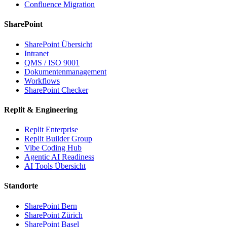
Confluence Migration
SharePoint
SharePoint Übersicht
Intranet
QMS / ISO 9001
Dokumentenmanagement
Workflows
SharePoint Checker
Replit & Engineering
Replit Enterprise
Replit Builder Group
Vibe Coding Hub
Agentic AI Readiness
AI Tools Übersicht
Standorte
SharePoint Bern
SharePoint Zürich
SharePoint Basel