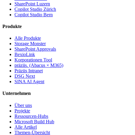
SharePoint Luzern
Copilot Studio Zürich
Copilot Studio Bern
Produkte
Alle Produkte
Storage Monster
SharePoint Approvals
BexioLink
Korporationen Tool
präziis. (Abacus × M365)
Präziis Intranet
DSG Next
SINA AI Agent
Unternehmen
Über uns
Projekte
Ressourcen-Hubs
Microsoft Build Hub
Alle Artikel
Themen-Übersicht