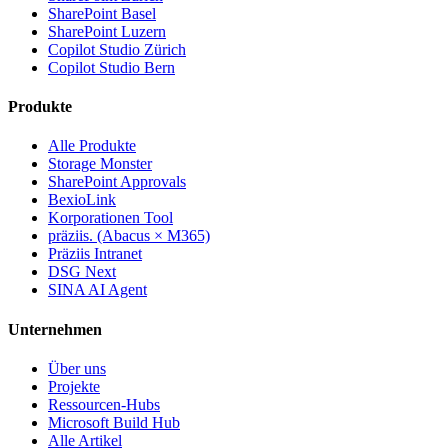
SharePoint Basel
SharePoint Luzern
Copilot Studio Zürich
Copilot Studio Bern
Produkte
Alle Produkte
Storage Monster
SharePoint Approvals
BexioLink
Korporationen Tool
präziis. (Abacus × M365)
Präziis Intranet
DSG Next
SINA AI Agent
Unternehmen
Über uns
Projekte
Ressourcen-Hubs
Microsoft Build Hub
Alle Artikel