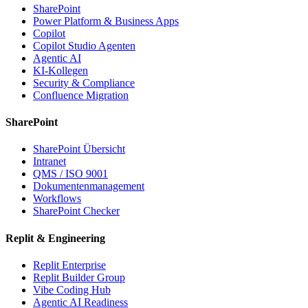
SharePoint
Power Platform & Business Apps
Copilot
Copilot Studio Agenten
Agentic AI
KI-Kollegen
Security & Compliance
Confluence Migration
SharePoint
SharePoint Übersicht
Intranet
QMS / ISO 9001
Dokumentenmanagement
Workflows
SharePoint Checker
Replit & Engineering
Replit Enterprise
Replit Builder Group
Vibe Coding Hub
Agentic AI Readiness