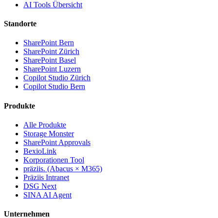
AI Tools Übersicht
Standorte
SharePoint Bern
SharePoint Zürich
SharePoint Basel
SharePoint Luzern
Copilot Studio Zürich
Copilot Studio Bern
Produkte
Alle Produkte
Storage Monster
SharePoint Approvals
BexioLink
Korporationen Tool
präziis. (Abacus × M365)
Präziis Intranet
DSG Next
SINA AI Agent
Unternehmen