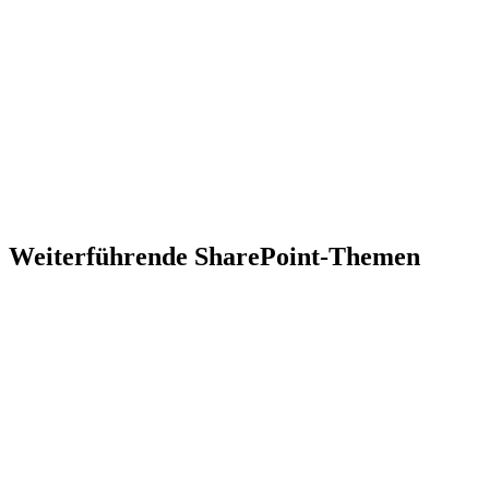
Kostenloses Self-Assessment
Wie gut ist Ihre SharePoint-Umgebung?
24 Fragen, 6 Kategorien, konkrete Empfehlungen basierend auf
Microsoft Best Practices.
Weiterführende SharePoint-Themen
SharePoint Zusammenarbeit
SharePoint ECM