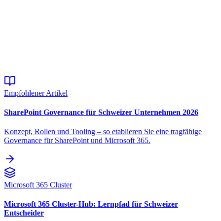
KI & Copilot
Intelligente Assistenten und KI-gestützte Automatisierung in
SharePoint
Mehr erfahren
Empfohlener Artikel
SharePoint Governance für Schweizer Unternehmen 2026
Konzept, Rollen und Tooling – so etablieren Sie eine tragfähige
Governance für SharePoint und Microsoft 365.
Microsoft 365 Cluster
Microsoft 365 Cluster-Hub: Lernpfad für Schweizer
Entscheider