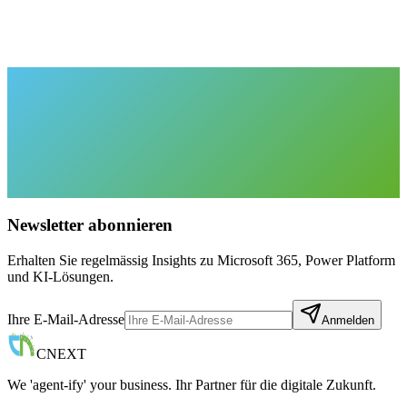
Lösung. Lassen Sie uns gemeinsam herausfinden, wie SharePoint
Ihre Zusammenarbeit verbessern kann.
Beratungstermin vereinbaren
031 381 30 71
Jetzt Kontakt aufnehmen
Referenzprojekte ansehen
Newsletter abonnieren
Erhalten Sie regelmässig Insights zu Microsoft 365, Power Platform
und KI-Lösungen.
Ihre E-Mail-Adresse
Anmelden
CNEXT
We 'agent-ify' your business. Ihr Partner für die digitale Zukunft.