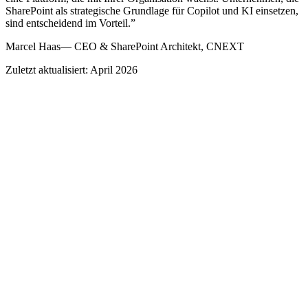
SharePoint als strategische Grundlage für Copilot und KI einsetzen,
sind entscheidend im Vorteil.
”
Marcel Haas
—
CEO & SharePoint Architekt, CNEXT
Zuletzt aktualisiert: April 2026
25 Jahre SharePoint
SharePoint feiert Geburtstag — und Sie können
mitmachen