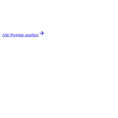
Wirtschafts-, Energie- und Umweltdirektion Kanton Bern
Fälle schneller bearbeitet, weniger Papier – digitale
Fallverwaltung für den Kanton Bern (WEU)
SharePoint
Power Automate
Compliance
Alle Projekte ansehen