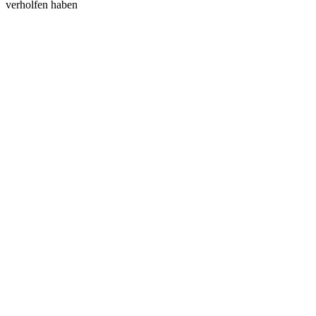
verholfen haben
Steelco-Belimed