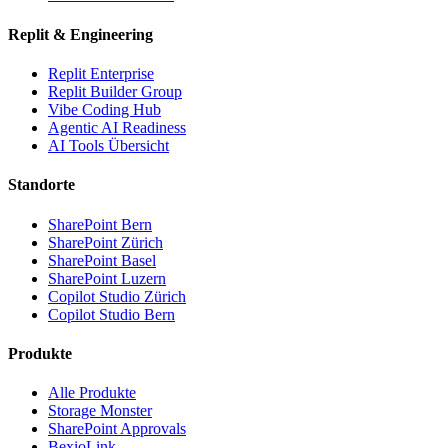
Replit & Engineering
Replit Enterprise
Replit Builder Group
Vibe Coding Hub
Agentic AI Readiness
AI Tools Übersicht
Standorte
SharePoint Bern
SharePoint Zürich
SharePoint Basel
SharePoint Luzern
Copilot Studio Zürich
Copilot Studio Bern
Produkte
Alle Produkte
Storage Monster
SharePoint Approvals
BexioLink