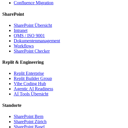
Confluence Migration
SharePoint
SharePoint Übersicht
Intranet
QMS / ISO 9001
Dokumentenmanagement
Workflows
SharePoint Checker
Replit & Engineering
Replit Enterprise
Replit Builder Group
Vibe Coding Hub
Agentic AI Readiness
AI Tools Übersicht
Standorte
SharePoint Bern
SharePoint Zürich
SharePoint Basel