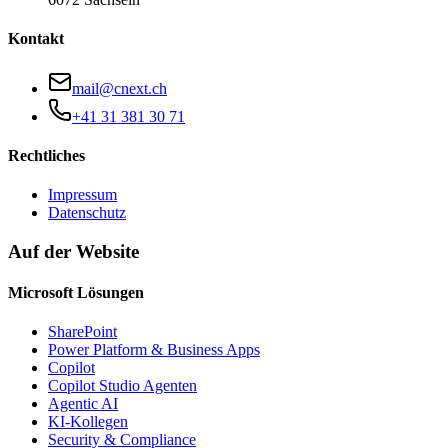
Kontakt
mail@cnext.ch
+41 31 381 30 71
Rechtliches
Impressum
Datenschutz
Auf der Website
Microsoft Lösungen
SharePoint
Power Platform & Business Apps
Copilot
Copilot Studio Agenten
Agentic AI
KI-Kollegen
Security & Compliance