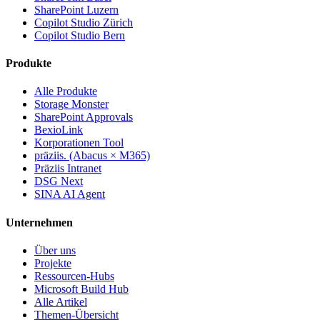
SharePoint Luzern
Copilot Studio Zürich
Copilot Studio Bern
Produkte
Alle Produkte
Storage Monster
SharePoint Approvals
BexioLink
Korporationen Tool
präziis. (Abacus × M365)
Präziis Intranet
DSG Next
SINA AI Agent
Unternehmen
Über uns
Projekte
Ressourcen-Hubs
Microsoft Build Hub
Alle Artikel
Themen-Übersicht