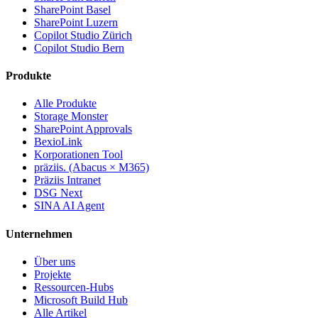
SharePoint Basel
SharePoint Luzern
Copilot Studio Zürich
Copilot Studio Bern
Produkte
Alle Produkte
Storage Monster
SharePoint Approvals
BexioLink
Korporationen Tool
präziis. (Abacus × M365)
Präziis Intranet
DSG Next
SINA AI Agent
Unternehmen
Über uns
Projekte
Ressourcen-Hubs
Microsoft Build Hub
Alle Artikel