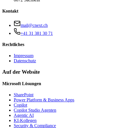
Kontakt
mail@cnext.ch
+41 31 381 30 71
Rechtliches
Impressum
Datenschutz
Auf der Website
Microsoft Lösungen
SharePoint
Power Platform & Business Apps
Copilot
Copilot Studio Agenten
Agentic AI
KI-Kollegen
Security & Compliance