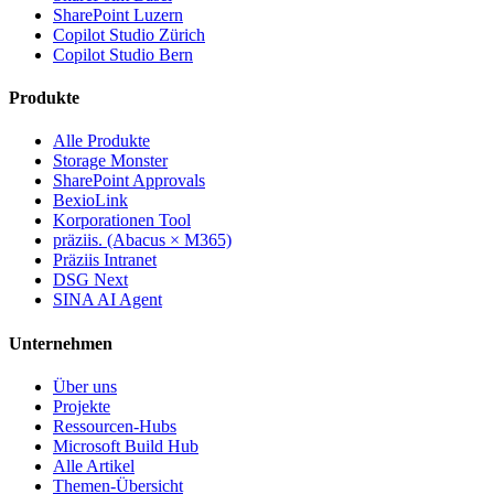
SharePoint Luzern
Copilot Studio Zürich
Copilot Studio Bern
Produkte
Alle Produkte
Storage Monster
SharePoint Approvals
BexioLink
Korporationen Tool
präziis. (Abacus × M365)
Präziis Intranet
DSG Next
SINA AI Agent
Unternehmen
Über uns
Projekte
Ressourcen-Hubs
Microsoft Build Hub
Alle Artikel
Themen-Übersicht