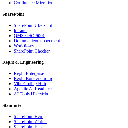
Confluence Migration
SharePoint
SharePoint Übersicht
Intranet
QMS / ISO 9001
Dokumentenmanagement
Workflows
SharePoint Checker
Replit & Engineering
Replit Enterprise
Replit Builder Group
Vibe Coding Hub
Agentic AI Readiness
AI Tools Übersicht
Standorte
SharePoint Bern
SharePoint Zürich
SharePoint Basel