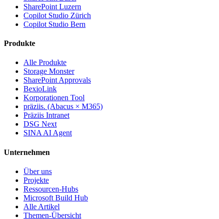
SharePoint Luzern
Copilot Studio Zürich
Copilot Studio Bern
Produkte
Alle Produkte
Storage Monster
SharePoint Approvals
BexioLink
Korporationen Tool
präziis. (Abacus × M365)
Präziis Intranet
DSG Next
SINA AI Agent
Unternehmen
Über uns
Projekte
Ressourcen-Hubs
Microsoft Build Hub
Alle Artikel
Themen-Übersicht