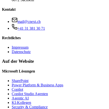
Kontakt
mail@cnext.ch
+41 31 381 30 71
Rechtliches
Impressum
Datenschutz
Auf der Website
Microsoft Lösungen
SharePoint
Power Platform & Business Apps
Copilot
Copilot Studio Agenten
Agentic AI
KI-Kollegen
Security & Compliance