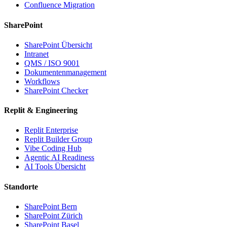
Confluence Migration
SharePoint
SharePoint Übersicht
Intranet
QMS / ISO 9001
Dokumentenmanagement
Workflows
SharePoint Checker
Replit & Engineering
Replit Enterprise
Replit Builder Group
Vibe Coding Hub
Agentic AI Readiness
AI Tools Übersicht
Standorte
SharePoint Bern
SharePoint Zürich
SharePoint Basel