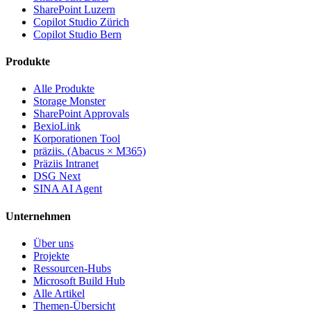
SharePoint Luzern
Copilot Studio Zürich
Copilot Studio Bern
Produkte
Alle Produkte
Storage Monster
SharePoint Approvals
BexioLink
Korporationen Tool
präziis. (Abacus × M365)
Präziis Intranet
DSG Next
SINA AI Agent
Unternehmen
Über uns
Projekte
Ressourcen-Hubs
Microsoft Build Hub
Alle Artikel
Themen-Übersicht