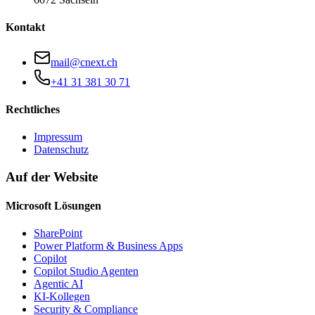
Kontakt
mail@cnext.ch
+41 31 381 30 71
Rechtliches
Impressum
Datenschutz
Auf der Website
Microsoft Lösungen
SharePoint
Power Platform & Business Apps
Copilot
Copilot Studio Agenten
Agentic AI
KI-Kollegen
Security & Compliance