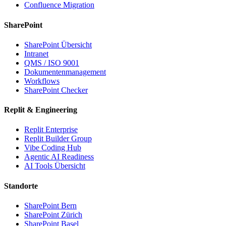
Confluence Migration
SharePoint
SharePoint Übersicht
Intranet
QMS / ISO 9001
Dokumentenmanagement
Workflows
SharePoint Checker
Replit & Engineering
Replit Enterprise
Replit Builder Group
Vibe Coding Hub
Agentic AI Readiness
AI Tools Übersicht
Standorte
SharePoint Bern
SharePoint Zürich
SharePoint Basel