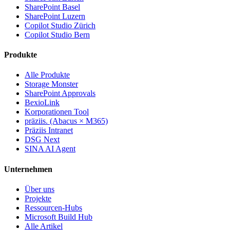
SharePoint Basel
SharePoint Luzern
Copilot Studio Zürich
Copilot Studio Bern
Produkte
Alle Produkte
Storage Monster
SharePoint Approvals
BexioLink
Korporationen Tool
präziis. (Abacus × M365)
Präziis Intranet
DSG Next
SINA AI Agent
Unternehmen
Über uns
Projekte
Ressourcen-Hubs
Microsoft Build Hub
Alle Artikel