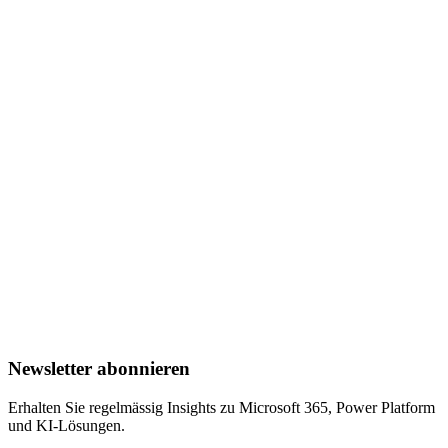
65+
Realisierte Projekte
In 6 Branchen
11
Bewährte Lösungen
Mit echten Referenzen
12
Microsoft Applied Skills
Zertifiziertes Team
Newsletter abonnieren
Erhalten Sie regelmässig Insights zu Microsoft 365, Power Platform
und KI-Lösungen.