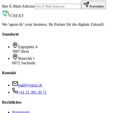
Ihre E-Mail-Adresse
Anmelden
CNEXT
We 'agent-ify' your business. Ihr Partner für die digitale Zukunft.
Standorte
Eigerplatz 4
3007 Bern
Bruechli 1
6072 Sachseln
Kontakt
mail@cnext.ch
+41 31 381 30 71
Rechtliches
Impressum