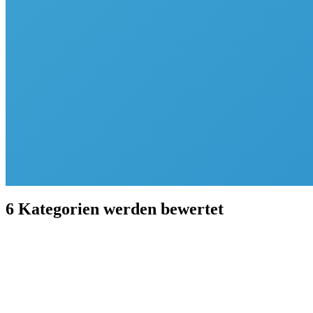
Bereit
🚀
Strategie
92
%
Daten
83
%
Sicherheit
88
%
Skills
75
%
"
Der Check hat uns geholfen, unsere Stärken und Lücken klar 
—
IT-Leiter, Schweizer Technologiefirma
6 Kategorien werden bewertet