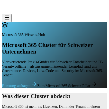
Microsoft 365 Wissens-Hub
Microsoft 365 Cluster für Schweizer
Unternehmen
Vier vertiefende Praxis-Guides für Schweizer Entscheider und IT-
Verantwortliche – als zusammenhängender Lernpfad rund um
Governance, Devices, Low-Code und Security im Microsoft-365-
Tenant.
Beratung anfragen
Zum Microsoft 365 Schweiz Pillar
Was dieser Cluster abdeckt
Microsoft 365 ist mehr als Lizenzen. Damit der Tenant in einem