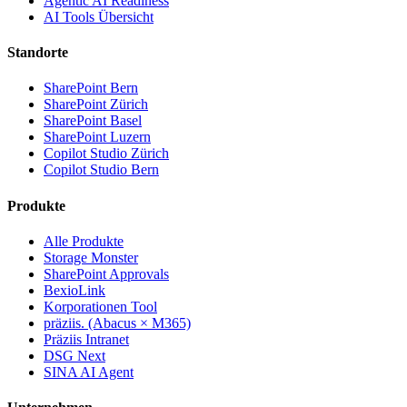
Agentic AI Readiness
AI Tools Übersicht
Standorte
SharePoint Bern
SharePoint Zürich
SharePoint Basel
SharePoint Luzern
Copilot Studio Zürich
Copilot Studio Bern
Produkte
Alle Produkte
Storage Monster
SharePoint Approvals
BexioLink
Korporationen Tool
präziis. (Abacus × M365)
Präziis Intranet
DSG Next
SINA AI Agent