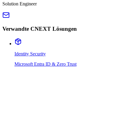
Solution Engineer
Verwandte CNEXT Lösungen
Identity Security
Microsoft Entra ID & Zero Trust
01
Die Herausforderung
Als global agierendes Unternehmen in Europa, Asien und
Nordamerika muss BMC Sicherheitsstandards kontinuierlich im
Blick behalten.