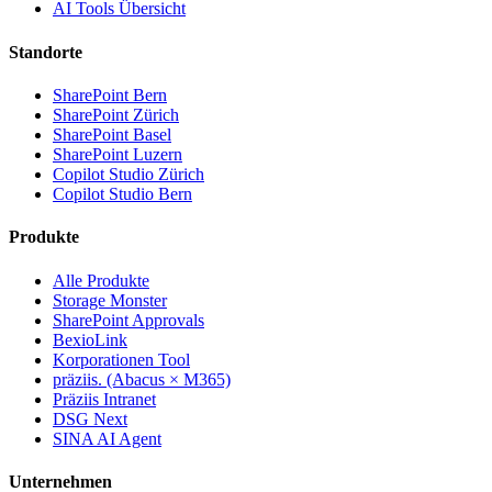
AI Tools Übersicht
Standorte
SharePoint Bern
SharePoint Zürich
SharePoint Basel
SharePoint Luzern
Copilot Studio Zürich
Copilot Studio Bern
Produkte
Alle Produkte
Storage Monster
SharePoint Approvals
BexioLink
Korporationen Tool
präziis. (Abacus × M365)
Präziis Intranet
DSG Next
SINA AI Agent
Unternehmen