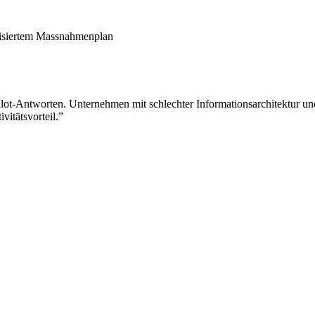
risiertem Massnahmenplan
pilot-Antworten. Unternehmen mit schlechter Informationsarchitektur u
itätsvorteil.
”