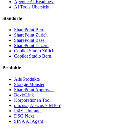
Agentic AI Readiness
AI Tools Übersicht
Standorte
SharePoint Bern
SharePoint Zürich
SharePoint Basel
SharePoint Luzern
Copilot Studio Zürich
Copilot Studio Bern
Produkte
Alle Produkte
Storage Monster
SharePoint Approvals
BexioLink
Korporationen Tool
präziis. (Abacus × M365)
Präziis Intranet
DSG Next
SINA AI Agent