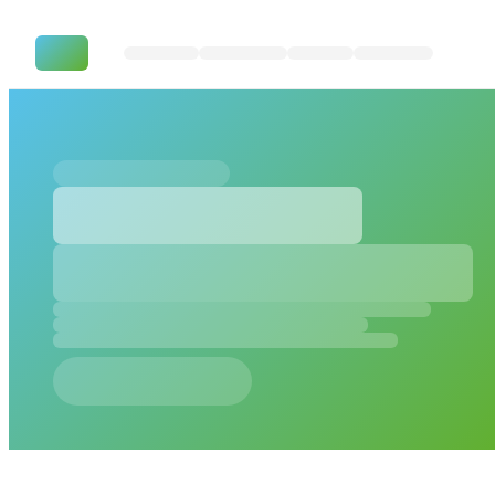
Spitex Biel – SharePoint & One