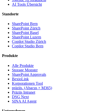
AI Tools Übersicht
Standorte
SharePoint Bern
SharePoint Zürich
SharePoint Basel
SharePoint Luzern
Copilot Studio Zürich
Copilot Studio Bern
Produkte
Alle Produkte
Storage Monster
SharePoint Approvals
BexioLink
Korporationen Tool
präziis. (Abacus × M365)
Präziis Intranet
DSG Next
SINA AI Agent
Unternehmen