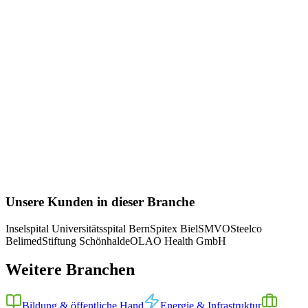
OLAO Health GmbH
OLAO Health – Integriertes digitales
Patientenportal für eine europäische Wellness-Klinik
Replit
React
TypeScript
Referenzprojekt
Mehr erfahren
Unsere Kunden in dieser Branche
Inselspital Universitätsspital Bern
Spitex Biel
SMVO
Steelco
Belimed
Stiftung Schönhalde
OLAO Health GmbH
Weitere Branchen
Bildung & öffentliche Hand
Energie & Infrastruktur