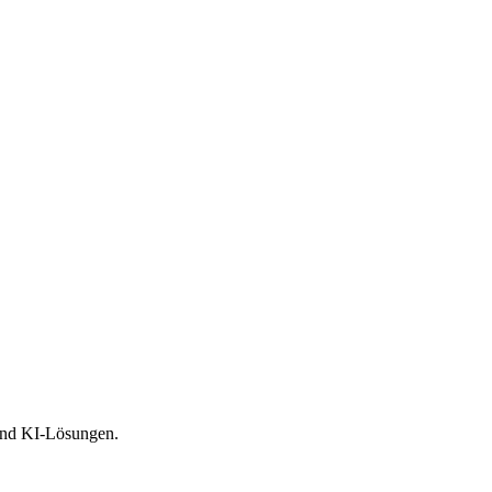
'000)
n)
 und KI-Lösungen.