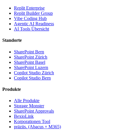
Replit Enterprise
Replit Builder Group
Vibe Coding Hub
Agentic AI Readiness
AI Tools Übersicht
Standorte
SharePoint Bern
SharePoint Zürich
SharePoint Basel
SharePoint Luzern
Copilot Studio Zürich
Copilot Studio Bern
Produkte
Alle Produkte
Storage Monster
SharePoint Approvals
BexioLink
Korporationen Tool
präziis. (Abacus × M365)