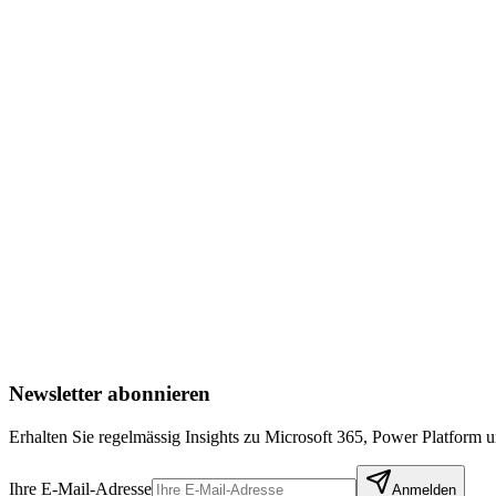
Anzahl Mitarbeitende
Wie viele Personen würden Copilot nutzen?
Ø Monatsgehalt (CHF)
Bruttolohn inkl. Sozialabgaben (Schweizer Durchschnitt: CHF 8
CHF
Berechnete Stundenrate:
CHF 46
/h
(Monatsgehalt ÷ 173 Stunde
Zurück
Weiter
Newsletter abonnieren
Erhalten Sie regelmässig Insights zu Microsoft 365, Power Platform
Ihre E-Mail-Adresse
Anmelden