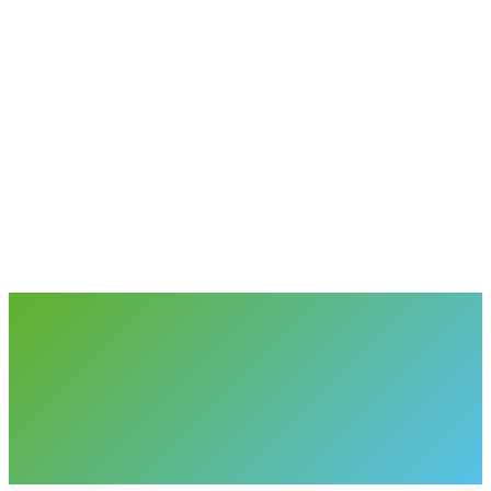
Begleitung der ersten Unterrichtseinheiten
Technischer Support für Schul-IT und Lehrpersonen
CNEXT Quick Start
Für Bildungsinstitutionen
1
Kostenloses Erstgespräch (30 min)
2
Pilotklasse definieren & Setup
3
Lehrerworkshop & Unterrichtsplan
4
Erste Unterrichtseinheit begleitet