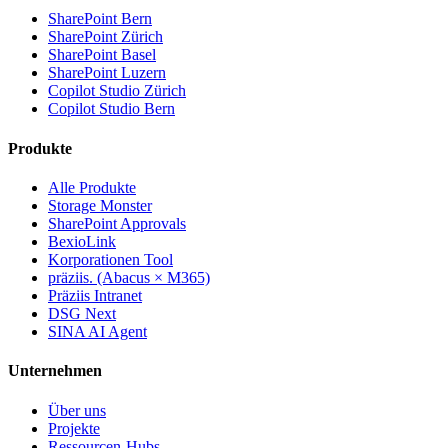
SharePoint Bern
SharePoint Zürich
SharePoint Basel
SharePoint Luzern
Copilot Studio Zürich
Copilot Studio Bern
Produkte
Alle Produkte
Storage Monster
SharePoint Approvals
BexioLink
Korporationen Tool
präziis. (Abacus × M365)
Präziis Intranet
DSG Next
SINA AI Agent
Unternehmen
Über uns
Projekte
Ressourcen-Hubs