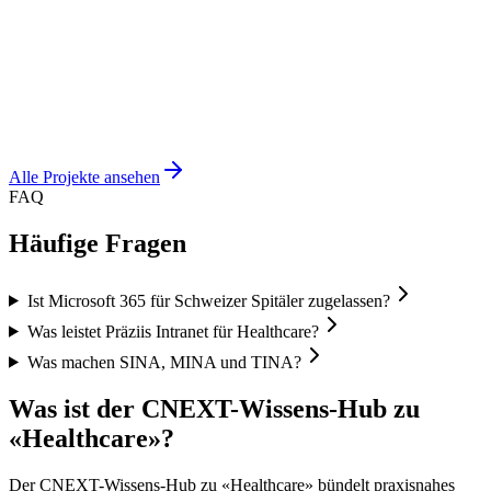
Inselspital, Universitätsspital Bern
Hunderte Forschungsprojekte, ein Portal –
Lifecycle-Management für das Inselspital
SharePoint
Forschung
Research Portal
Alle Projekte ansehen
FAQ
Häufige Fragen
Ist Microsoft 365 für Schweizer Spitäler zugelassen?
Was leistet Präziis Intranet für Healthcare?
Was machen SINA, MINA und TINA?
Was ist der CNEXT-Wissens-Hub zu
«Healthcare»?
Der CNEXT-Wissens-Hub zu «Healthcare» bündelt praxisnahes