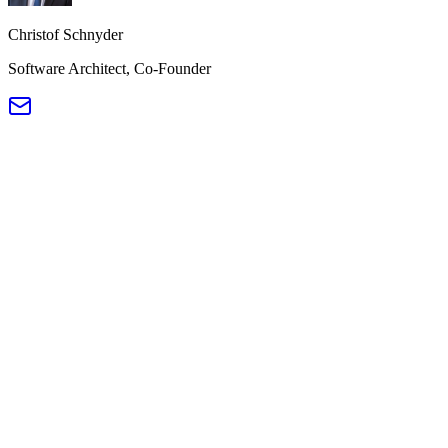
Christof Schnyder
Software Architect, Co-Founder
01
Die Herausforderung
Jedes Jahr beginnen hunderte neue Lernende ihre Ausbildung.
Für jeden musste die IT manuell Konten anlegen, E-Mails
einrichten, Teams-Kanäle zuweisen, SharePoint-Berechtigungen
vergeben und Moodle-Kurseinschreibungen vornehmen.
Am Schuljahresanfang war die IT wochenlang ausgelastet.