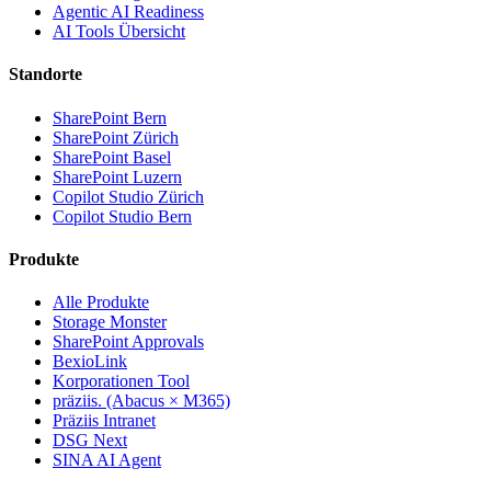
Agentic AI Readiness
AI Tools Übersicht
Standorte
SharePoint Bern
SharePoint Zürich
SharePoint Basel
SharePoint Luzern
Copilot Studio Zürich
Copilot Studio Bern
Produkte
Alle Produkte
Storage Monster
SharePoint Approvals
BexioLink
Korporationen Tool
präziis. (Abacus × M365)
Präziis Intranet
DSG Next
SINA AI Agent