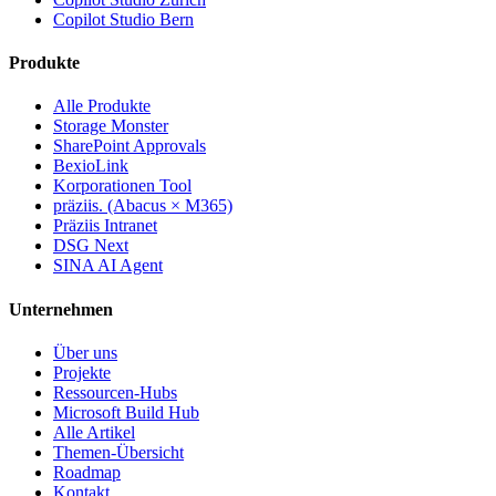
Copilot Studio Bern
Produkte
Alle Produkte
Storage Monster
SharePoint Approvals
BexioLink
Korporationen Tool
präziis. (Abacus × M365)
Präziis Intranet
DSG Next
SINA AI Agent
Unternehmen
Über uns
Projekte
Ressourcen-Hubs
Microsoft Build Hub
Alle Artikel
Themen-Übersicht
Roadmap
Kontakt