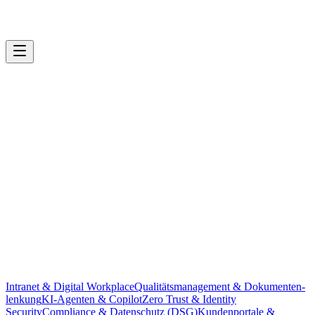
Intranet & Digital Workplace
Qualitäts­management & Dokumenten­
CNEXT Monitoring Agent — Azure Monitor + Defender
lenkung
KI-Agenten & Copilot
Zero Trust & Identity
Security
Compliance & Datenschutz (DSG)
Kundenportale &