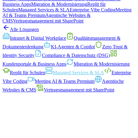
Business Apps
Migration & Modernisierung
Replit für
100
%
🧠
AGENT MEMORY
SLA UPTIME
0
items
Schulen
Managed Services & SLA
Enterprise Vibe Coding
Meeting
Monitoring M365 environment…
AI & Teams Premium
Swiss Precision AG · M365 tenant · last
Agentische Websites &
30 days
CMS
Vertragsmanagement mit SharePoint
🤖
MFA SIGN-IN EVENTS — LAST
Alle Lösungen
60 MIN
AI Agent ready
Intranet & Digital Workplace
Qualitäts­management &
Azure Monitor · Microsoft Defender
· Power Automate
Dokumenten­lenkung
KI-Agenten & Copilot
Zero Trust &
Identity Security
Compliance & Datenschutz (DSG)
Kundenportale & Business Apps
Migration & Modernisierung
Replit für Schulen
Managed Services & SLA
Enterprise
Vibe Coding
Meeting AI & Teams Premium
Agentische
Websites & CMS
Vertragsmanagement mit SharePoint
elpdesk per Telefon, Ticketportal und E-Mail – persönlich
rreichbar, nicht via IVR-Labyrinth