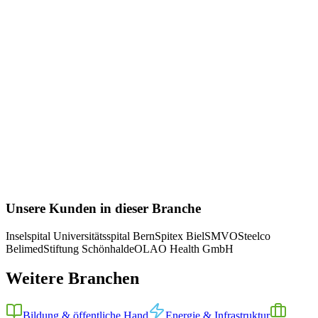
OLAO Health GmbH
OLAO Health – Integriertes digitales
Patientenportal für eine europäische Wellness-Klinik
Replit
React
TypeScript
Referenzprojekt
Mehr erfahren
Unsere Kunden in dieser Branche
Inselspital Universitätsspital Bern
Spitex Biel
SMVO
Steelco
Belimed
Stiftung Schönhalde
OLAO Health GmbH
Weitere Branchen
Bildung & öffentliche Hand
Energie & Infrastruktur