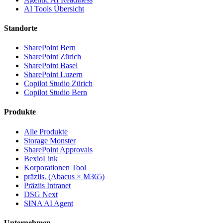
AI Tools Übersicht
Standorte
SharePoint Bern
SharePoint Zürich
SharePoint Basel
SharePoint Luzern
Copilot Studio Zürich
Copilot Studio Bern
Produkte
Alle Produkte
Storage Monster
SharePoint Approvals
BexioLink
Korporationen Tool
präziis. (Abacus × M365)
Präziis Intranet
DSG Next
SINA AI Agent
Unternehmen