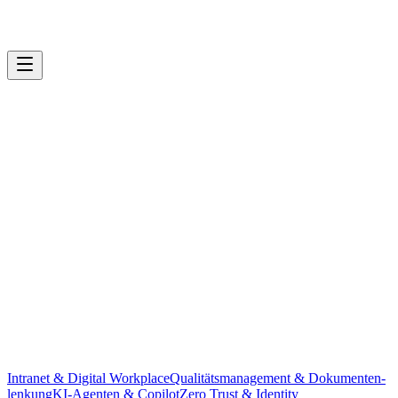
Intranet & Digital Workplace
Qualitäts­management & Dokumenten­
Replit — Web App Project · Lara M.
lenkung
KI-Agenten & Copilot
Zero Trust & Identity