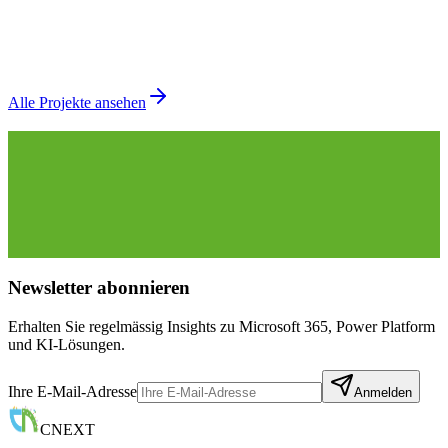
Immer der aktuelle Stundenplan, Änderungen sofort
kommuniziert – digitale Lösung für BZ Pflege
Power Apps
SharePoint
Stundenplan
Referenzprojekt
Mehr erfahren
Alle Projekte ansehen
Newsletter abonnieren
Erhalten Sie regelmässig Insights zu Microsoft 365, Power Platform
und KI-Lösungen.
Ihre E-Mail-Adresse
Anmelden
CNEXT