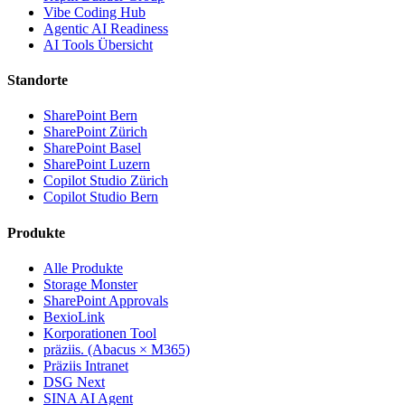
Vibe Coding Hub
Agentic AI Readiness
AI Tools Übersicht
Standorte
SharePoint Bern
SharePoint Zürich
SharePoint Basel
SharePoint Luzern
Copilot Studio Zürich
Copilot Studio Bern
Produkte
Alle Produkte
Storage Monster
SharePoint Approvals
BexioLink
Korporationen Tool
präziis. (Abacus × M365)
Präziis Intranet
DSG Next
SINA AI Agent