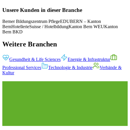
Referenzprojekt
Mehr erfahren
Unsere Kunden in dieser Branche
Berner Bildungszentrum Pflege
EDUBERN – Kanton
Bern
HotellerieSuisse / Hotelbildung
Kanton Bern WEU
Kanton
Bern BKD
Weitere Branchen
Gesundheit & Life Sciences
Energie & Infrastruktur
Professional Services
Technologie & Industrie
Verbände &
Kultur