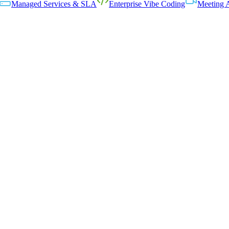
Managed Services & SLA
Enterprise Vibe Coding
Meeting 
🤖
gent ready
utomate · Dataverse · Power
BI
d Kunden wirklich nutzen
and bedienen
asst werden müssen
 unterstützen