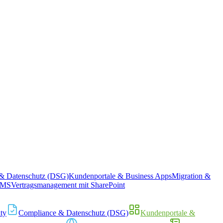
& Datenschutz (DSG)
Kundenportale & Business Apps
Migration &
CMS
Vertragsmanagement mit SharePoint
ity
Compliance & Datenschutz (DSG)
Kundenportale &