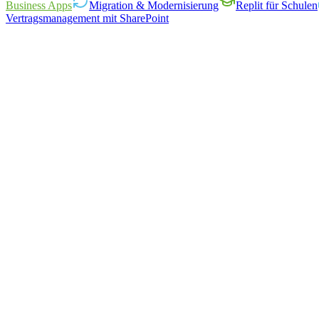
Business Apps
Migration & Modernisierung
Replit für Schulen
📋
Energy advisory consultation · 60 min
Vertragsmanagement mit SharePoint
b.haller@aew.ch
New requests
Avg. response
12
4.2 min
AI A
+3 today
↓ 68%
Power Pages · Power A
Satisfaction
Automations today
4.8 / 5
47
ower Apps – mobile und Desktop-Applikationen, die Mitarbeitende un
↑ 0.4
0 manual
ower Pages – Self-Service-Portale, die Kunden 24/7 ohne Serviceaufw
ataverse und ERP-Integrationen (Abacus), damit Daten nur einmal erf
ower BI Echtzeit-Dashboards, die Entscheidungen mit aktuellen Zahlen