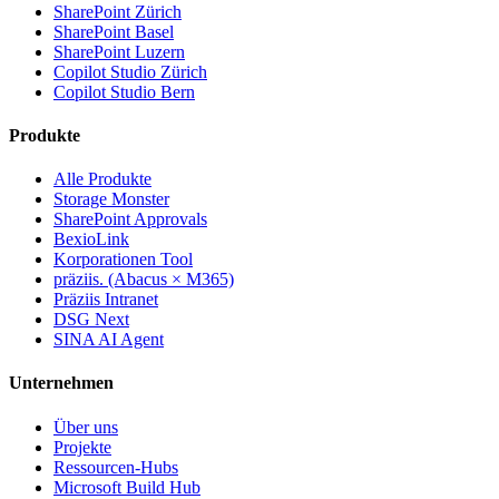
SharePoint Zürich
SharePoint Basel
SharePoint Luzern
Copilot Studio Zürich
Copilot Studio Bern
Produkte
Alle Produkte
Storage Monster
SharePoint Approvals
BexioLink
Korporationen Tool
präziis. (Abacus × M365)
Präziis Intranet
DSG Next
SINA AI Agent
Unternehmen
Über uns
Projekte
Ressourcen-Hubs
Microsoft Build Hub