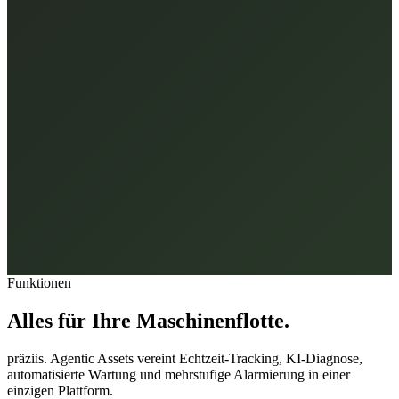
61
%
Wartung fällig
Kipplaster MAN TGS
Autobahn A1
28
%
Kritisch
KI-Diagnose: MAN TGS zeigt Motortemperatur-Anomalie.
Funktionen
Wartung in den nächsten 48h empfohlen.
Alles für Ihre Maschinenflotte.
präziis. Agentic Assets vereint Echtzeit-Tracking, KI-Diagnose,
automatisierte Wartung und mehrstufige Alarmierung in einer
einzigen Plattform.