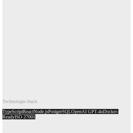
Technologie-Stack
TypeScript
React
Node.js
PostgreSQL
OpenAI GPT-4o
Docker-
Ready
ISO 27001