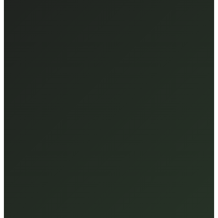
Maschinenflotte
präziis. Assets
Live
Bagger CAT 320
Baustelle Bern Ost
92
%
Aktiv
Kran Liebherr LTM
Depot Zürich