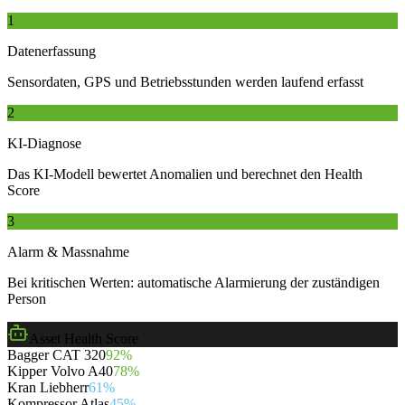
1
Datenerfassung
Sensordaten, GPS und Betriebsstunden werden laufend erfasst
2
KI-Diagnose
Das KI-Modell bewertet Anomalien und berechnet den Health
Score
3
Alarm & Massnahme
Bei kritischen Werten: automatische Alarmierung der zuständigen
Person
Asset Health Score
Bagger CAT 320
92
%
Kipper Volvo A40
78
%
Kran Liebherr
61
%
Kompressor Atlas
45
%